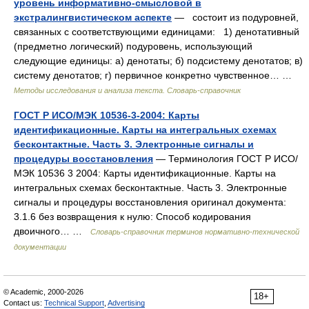
уровень информативно-смысловой в
экстралингвистическом аспекте
— состоит из подуровней,
связанных с соответствующими единицами: 1) денотативный
(предметно логический) подуровень, использующий
следующие единицы: а) денотаты; б) подсистему денотатов; в)
систему денотатов; г) первичное конкретно чувственное… …
Методы исследования и анализа текста. Словарь-справочник
ГОСТ Р ИСО/МЭК 10536-3-2004: Карты
идентификационные. Карты на интегральных схемах
бесконтактные. Часть 3. Электронные сигналы и
процедуры восстановления
— Терминология ГОСТ Р ИСО/
МЭК 10536 3 2004: Карты идентификационные. Карты на
интегральных схемах бесконтактные. Часть 3. Электронные
сигналы и процедуры восстановления оригинал документа:
3.1.6 без возвращения к нулю: Способ кодирования
двоичного… …
Словарь-справочник терминов нормативно-технической
документации
© Academic, 2000-2026
18+
Contact us:
Technical Support
,
Advertising