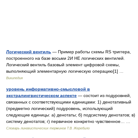
Логический вентиль
— Пример работы схемы RS триггера,
построенного на базе восьми 2И НЕ логических вентилей.
Логический вентиль базовый элемент цифровой схемы,
выполняющий элементарную логическую операцию[1] …
Википедия
уровень информативно-смысловой в
экстралингвистическом аспекте
— состоит из подуровней,
связанных с соответствующими единицами: 1) денотативный
(предметно логический) подуровень, использующий
следующие единицы: а) денотаты; б) подсистему денотатов; в)
систему денотатов; г) первичное конкретно чувственное… …
Словарь лингвистических терминов Т.В. Жеребило