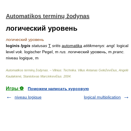
Automatikos terminų žodynas
логический уровень
логический уровень
loginis
lygis
statusas
T
sritis
automatika
atitikmenys
:
angl.
logical
level
vok.
logischer Pegel, m
rus.
логический уровень, m
pranc.
niveau logique, m
Automatikos terminų žodynas. – Vilnius: Technika
.
Vilius Antanas Geleževičius, Angelė
Kaulakienė, Stanislovas Marcinkevičius
.
2004
.
Игры ⚽
Поможем написать курсовую
niveau logique
logical multiplication